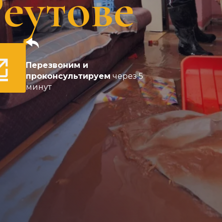
Реутове
Перезвоним и
проконсультируем
через 5
минут