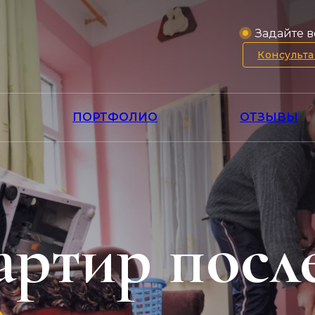
Задайте в
Консульт
ПОРТФОЛИО
ОТЗЫВЫ
артир посл